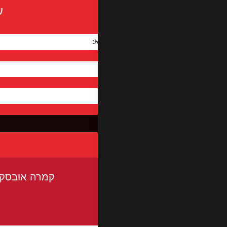
ע
שם מלא:
*
טלפון:
דוא"ל:
*
קמרה אובסקורה - ר