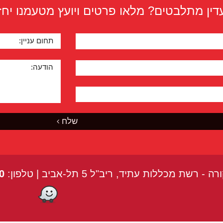
דין מתלבטים? מלאו פרטים ויועץ מטעמנו יחז
תחום עניין:
הודעה:
שלח
שת מכללות עתיד, ריב"ל 5 תל-אביב | טלפון:
0