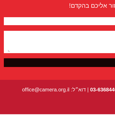
ור אליכם בהקדם!
03-636844
| דוא״ל:
office@camera.org.il