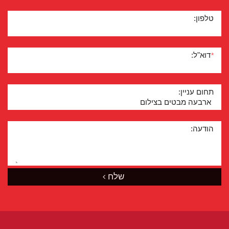
טלפון:
דוא"ל:
*
תחום עניין:
הודעה:
שלח