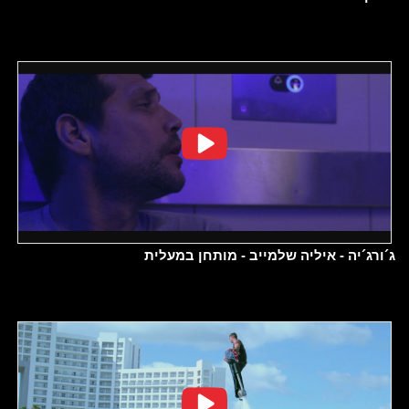
ג´ורג´יה - איליה שלמייב - מותחן במעלית