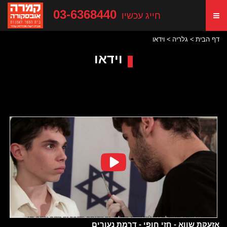
03-6368440
חייג עכשיו
דף הבית
גלריה
וידאו
וידאו
אזעקת שווא - חזי חופי - דרמת נעורים