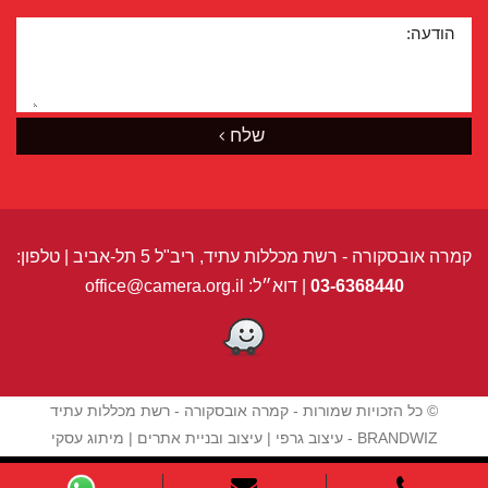
הודעה:
שלח
קמרה אובסקורה - רשת מכללות עתיד, ריב"ל 5 תל-אביב | טלפון:
03-6368440
| דוא״ל:
office@camera.org.il
© כל הזכויות שמורות - קמרה אובסקורה - רשת מכללות עתיד
BRANDWIZ
-
עיצוב גרפי
|
עיצוב ובניית אתרים
|
מיתוג עסקי