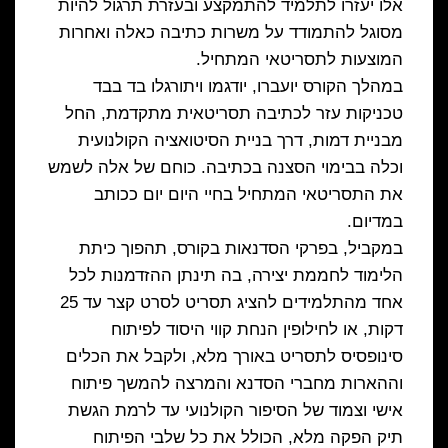
אלו יעזרו לתלמיד להתמקצע ובעזרת תרגול להיות
מסוגל להתמודד על משרות כתיבה כאלה ואחרות
המוצעות לתסריטאי המתחיל.
במהלך הקורס יועברו, יודגמו ויתורגלו בד בבד
טכניקות עזר לכתיבה תסריטאית מתקדמת, החל
מבניית דמות, דרך בניית הסיטואציה הקולנועית
וכלה בבימוי הסצנה בכתיבה. כוחם של אלה לשמש
את התסריטאי המתחיל בחיי היום יום ככותב
במדיום.
במקביל, בפרקי הסדנאות בקורס, תהפוך כיתת
הלימוד לחממת יצירה, בה תינתן ההזדמנות לכל
אחד מהתלמידים להציג תסריט לסרט קצר עד 25
דקות, או לחילופין הנחת קווי היסוד לפיתוח
סינופסיס לתסריט באורך מלא, ולקבל את הכלים
וההארות מחברי הסדנא והמרצה להמשך פיתוח
אישי וצמוד של הסיפור הקולנועי עד לרמת הגשת
תיק הפקה מלא, הכולל את כל שלבי הפיתוח