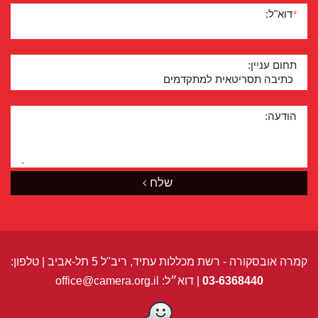
דוא"ל:
*
תחום עניין:
הודעה:
שלח
קמרה אובסקורה - רשת מכללות עתיד, ריב"ל 5 תל-אביב | טלפון:
03-6368440
| דוא״ל:
office@camera.org.il