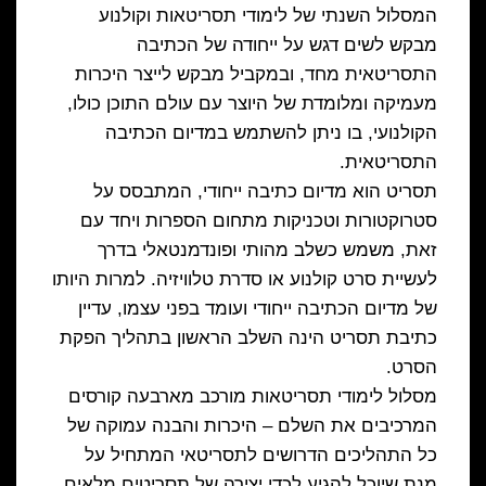
המסלול השנתי של לימודי תסריטאות וקולנוע
מבקש לשים דגש על ייחודה של הכתיבה
התסריטאית מחד, ובמקביל מבקש לייצר היכרות
מעמיקה ומלומדת של היוצר עם עולם התוכן כולו,
הקולנועי, בו ניתן להשתמש במדיום הכתיבה
התסריטאית.
תסריט הוא מדיום כתיבה ייחודי, המתבסס על
סטרוקטורות וטכניקות מתחום הספרות ויחד עם
זאת, משמש כשלב מהותי ופונדמנטאלי בדרך
לעשיית סרט קולנוע או סדרת טלוויזיה. למרות היותו
של מדיום הכתיבה ייחודי ועומד בפני עצמו, עדיין
כתיבת תסריט הינה השלב הראשון בתהליך הפקת
הסרט.
מסלול לימודי תסריטאות מורכב מארבעה קורסים
המרכיבים את השלם – היכרות והבנה עמוקה של
כל התהליכים הדרושים לתסריטאי המתחיל על
מנת שיוכל להגיע לכדי יצירה של תסריטים מלאים