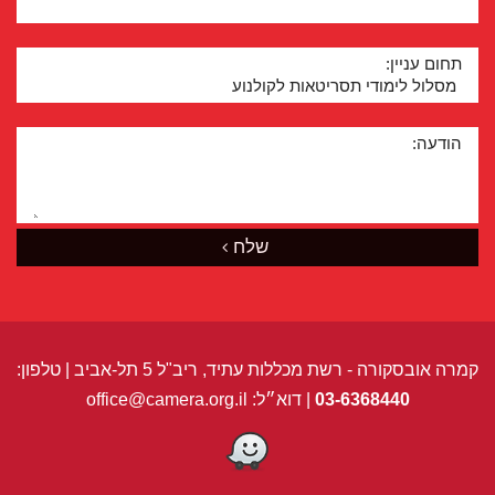
תחום עניין:
הודעה:
שלח
קמרה אובסקורה - רשת מכללות עתיד, ריב"ל 5 תל-אביב | טלפון:
03-6368440
| דוא״ל:
office@camera.org.il