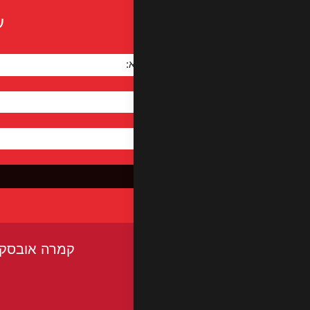
ע
שם מלא:
*
טלפון:
דוא"ל:
*
קמרה אובסקורה - ר