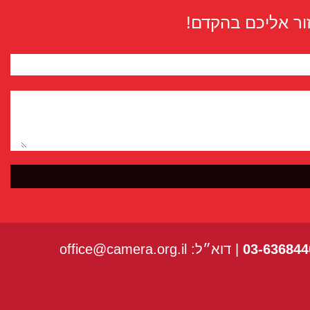
ור אליכם בהקדם!
03-636844
| דוא״ל:
office@camera.org.il