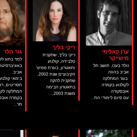
ריקי בליך
ערן קאלימי
גור הלר
ריקי בליך, שחקנית
מישייקר
למד בחוג לקו
טלביזיה, קולנוע
נולד בעכו, תושב תל
באוניברסיטת
ותאטרון, בוגרת סמינר
אביב בהווה.
אביב.
הקיבוצים שנת 2002,
בוגר המחלקה
בימאי קולנוע
שחקנית להקה
לקולנוע בקמרה
תסריטים, ר
בתאטרון הבימה
אובסקורה.
המחלקה לקול
משנת 2003,...
עם סיום לימודי הת...
בקמרה אובס
מר...