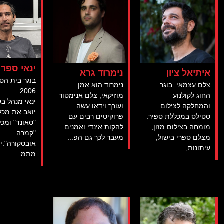
ינאי ספרנ
איתיאל ציון
נימרוד גרא
בוגר בית הס
צלם עצמאי. בוגר
נימרוד הוא אמן
2006
החוג לקולנוע
מוזיקאי, צלם אנימטור
ינאי מנהל ב
והמחלקה לצילום
ועורך וידאו עשה
יואב את מכ
סטילס במכללת ספיר.
פרוקיטים רבים עם
"סאונד" ומכ
מומחה בצילום מזון,
להקות אינדי ואמנים.
"קמרה
מצלם ספרי בישול,
מעבר לכך גם הפ...
אובסקורה".ינ
עיתונות, ...
מתמ...