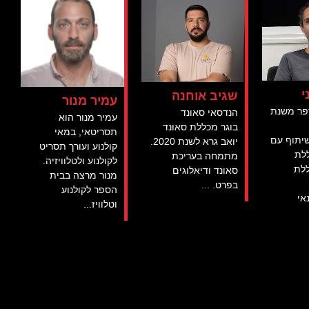
י
שגיב אוחנה
עמיר מנור
פר משנת
הנדסאי סאונד
עמיר מנור הוא
בוגר מכללת סאונד
תסריטאי, במאי
שיתוף עם
יואב גרא לשנת 2020.
קולנוע ועורך תסריט
ללת
מתמחה בעריכת
לקולנוע ולטלוויזיה.
ללת
סאונד ודיאלוגים
מנור מרצה בבית
בפרט. ...
הספר לקולנוע
אי
וטלוויז...