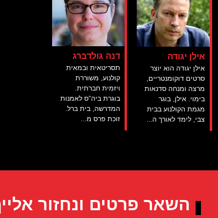
דנה גולדברג
אילן יגודה
תסריטאית ובמאית
אילן יגודה הוא יוצר
קולנוע, משוררת
סרטים דוקומנטריים,
ויזמית חברתית.
מרצה ומנחה סדנאות
בוגרת ביה”ס לאמנות
בימוי. אילן, בוגר
המדרשה, בית ברל.
מגמת הקולנוע בבית
זוכת פרס מ...
צבי, לימד לאורך ה...
השאר פרטים ונחזור אליי