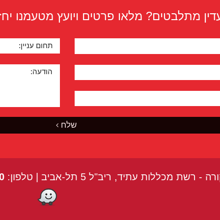
דין מתלבטים? מלאו פרטים ויועץ מטעמנו יחז
תחום עניין:
הודעה:
שלח
שת מכללות עתיד, ריב"ל 5 תל-אביב | טלפון:
0