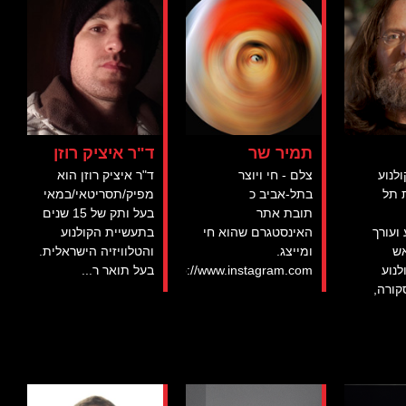
תמיר שר
ד"ר איציק רוזן
לנוע
צלם - חי ויוצר
ד"ר איציק רוזן הוא
 תל
בתל-אביב כ
מפיק/תסריטאי/במאי
תובת אתר
בעל ותק של 15 שנים
 ועורך
האינסטגרם שהוא חי
בתעשיית הקולנוע
אש
ומייצג.
והטלוויזיה הישראלית.
נוע
http://www.instagram.com...
בעל תואר ר...
קורה,