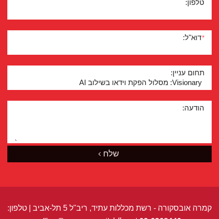
טלפון:
דוא"ל:
*
תחום עניין:
הודעה:
שלח
קמרה אובסקורה - רשת מכללות עתיד, ריב"ל 5 תל-אביב | טלפון: