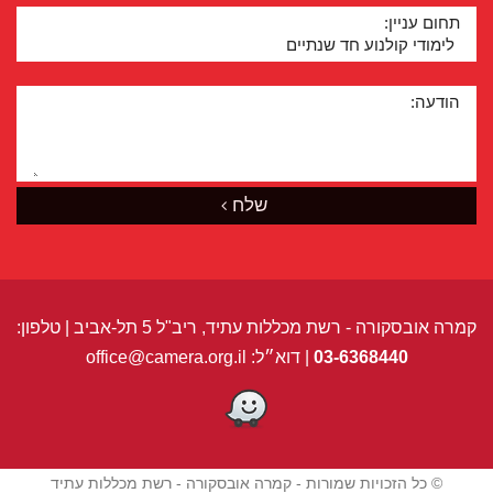
תחום עניין:
הודעה:
שלח
קמרה אובסקורה - רשת מכללות עתיד, ריב"ל 5 תל-אביב | טלפון:
03-6368440
| דוא״ל:
office@camera.org.il
© כל הזכויות שמורות - קמרה אובסקורה - רשת מכללות עתיד