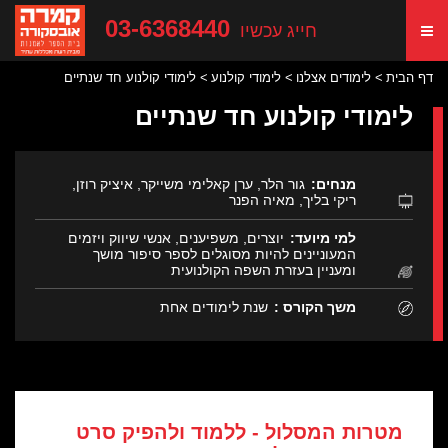
03-6368440
חייג עכשיו
דף הבית
לימודים אצלנו
לימודי קולנוע
לימודי קולנוע חד שנתיים
לימודי קולנוע חד שנתיים
מנחים:
גור הלר, ערן קאלימי משייקר, איציק רוזן,
ריקי בליך, מאיה הפנר
למי מיועד:
יוצרים, משפיענים, אנשי שיווק ויזמים
המעוניינים להיות מסוגלים לספר סיפור מושך
ומעניין בעזרת השפה הקולנועית
משך הקורס :
שנת לימודים אחת
מטרות המסלול - ללמוד ולהפיק סרט