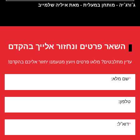
ג´ורג´יה - מותחן במעלית - מאת איליה שלמייב
השאר פרטים ונחזור אלייך בהקדם
עדין מתלבטים? מלאו פרטים ויועץ מטעמנו יחזור אליכם בהקדם!
שם מלא:
*
טלפון:
דוא"ל:
*